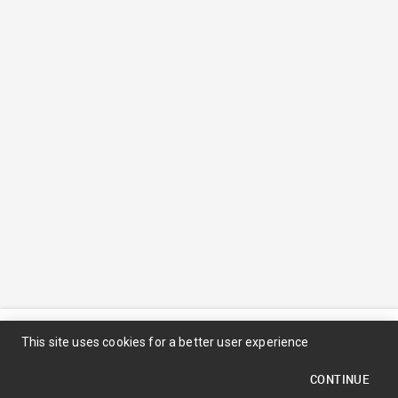
© 2026
© All rights reserved MANF - by
InMedia Technologies
This site uses cookies for a better user experience
CONTINUE